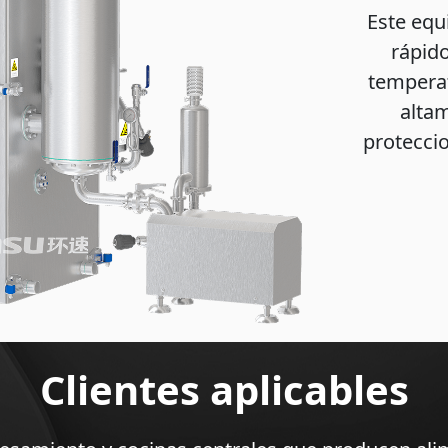
Este equi
rápido
temperat
altam
protecci
Clientes aplicables