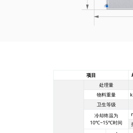
项目
处理量
物料重量
k
卫生等级
冷却终温为
10℃~15℃时间